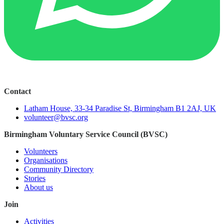
Contact
Latham House, 33-34 Paradise St, Birmingham B1 2AJ, UK
volunteer@bvsc.org
Birmingham Voluntary Service Council (BVSC)
Volunteers
Organisations
Community Directory
Stories
About us
Join
Activities