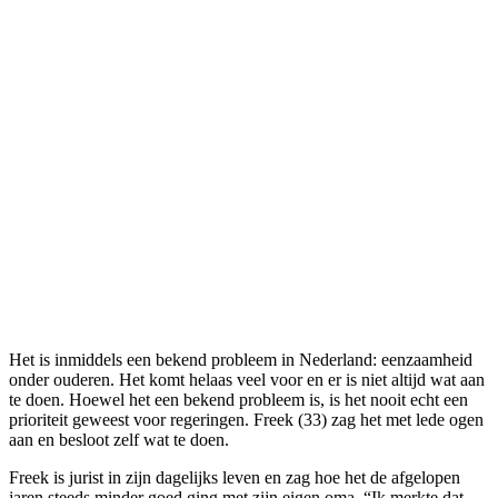
Het is inmiddels een bekend probleem in Nederland: eenzaamheid
onder ouderen. Het komt helaas veel voor en er is niet altijd wat aan
te doen. Hoewel het een bekend probleem is, is het nooit echt een
prioriteit geweest voor regeringen. Freek (33) zag het met lede ogen
aan en besloot zelf wat te doen.
Freek is jurist in zijn dagelijks leven en zag hoe het de afgelopen
jaren steeds minder goed ging met zijn eigen oma. “Ik merkte dat