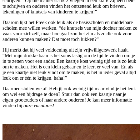
schrijven. “Op die manier sla ik 2 vliegen in één klap! Zij leert beter
te schrijven en ouderen vinden het ontzettend leuk om brieven,
tekeningen of knutsels van kinderen te krijgen!”
Daarom lijkt het Freek ook leuk als de basisscholen en middelbare
scholen mee willen werken. “de knutsels van mijn dochter maken ze
vaak voor zichzelf, maar hoe gaaf zou het zijn als ze die ook voor
anderen kunnen maken? Dat moet toch lukken?”
Hij merkt dat hij veel voldoening uit zijn vrijwilligerswerk haalt.
“Met mijn drukke baan is het soms lastig om de tijd te vinden om je
in te zetten voor een ander. Een kaartje kost weinig tijd en is zo leuk
om te maken. Het is een klein gebaar en je leert er veel van. En als
je een kaartje niet leuk vindt om te maken, is het in ieder geval altijd
leuk om er één te krijgen, haha!”
Daarmee sluiten we af. Heb jij ook weinig tijd maar vind je het leuk
om wel een bijdrage te doen? Stuur dan ook een kaartje naar je
eigen grootouders of naar andere ouderen! Je kan meer informatie
vinden bij
onze vacatures!